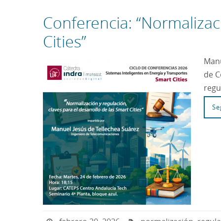
Conferencia: “Normalizaci
Cities”
Manu
de C
regu
Se