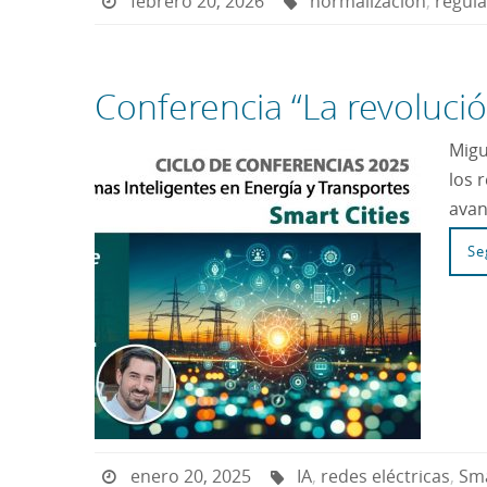
febrero 20, 2026
normalización
,
regul
Conferencia “La revolución
Migu
los 
avan
Se
enero 20, 2025
IA
,
redes eléctricas
,
Sma