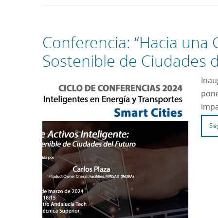
Conferencia: “Hacia una G
Sostenible de Ciudades d
Inau
pone
impa
Se