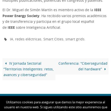
múltiples publicaciones, ponencias en congresos y patentes.
IEEE
El Dr. Miguel de Simón Martín es miembro activo de la
Power Energy Society
. Ha recibido varios premios académicos
y de transferencia y participa en el grupo local español
IEEE
de
sobre Inteligencia Artificial.
,
,
,
.
IA
redes eléctricas
Smart Cities
smart grids
IV Jornada Sectorial
Conferencia: “Ciberseguridad
“Territorios Inteligentes: retos,
del hardware”
avances y ciberseguridad”
Utilizamos cookies para asegurar que damos la mejor experiencia al
usuario en nuestra web. Si sigues utilizando este sitio asumiremos que
Condiciones de uso
Aviso Legal
Copyright