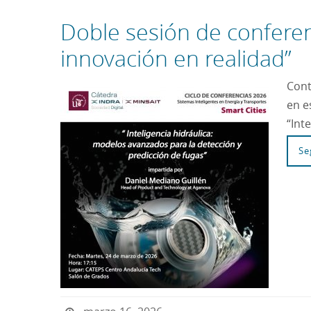
Doble sesión de conferenc
innovación en realidad”
Cont
en e
“Int
Se