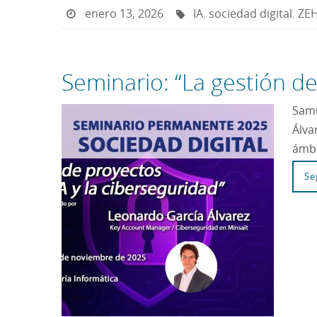
enero 13, 2026
IA
,
sociedad digital
,
ZE
Seminario: “La gestión de
Samu
Álva
ámbi
Se