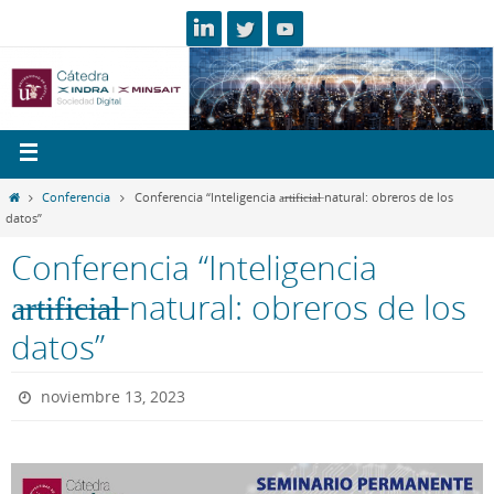
Conferencia
Conferencia “Inteligencia a̶r̶t̶i̶f̶i̶c̶i̶a̶l̶ natural: obreros de los
datos”
Conferencia “Inteligencia
a̶r̶t̶i̶f̶i̶c̶i̶a̶l̶ natural: obreros de los
datos”
noviembre 13, 2023