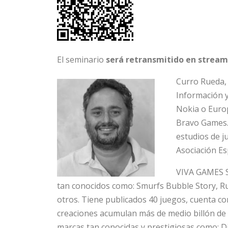
El seminario
será retransmitido en strea
Curro Rueda,
Información y
Nokia o Euro
Bravo Games.
estudios de j
Asociación Es
VIVA GAMES S
tan conocidos como: Smurfs Bubble Story, Ru
otros. Tiene publicados 40 juegos, cuenta co
creaciones acumulan más de medio billón de
marcas tan conocidas y prestigiosas como: Di