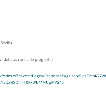
Sevilla.
ior debate, ronda de preguntas
://forms.office.com/Pages/ResponsePage.aspx?id=TmhK77
TkY3QzFJSDhHT0RFWE44MUpMVS4u