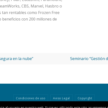
DreamWorks, CBS, Marvel, Hasbro o
s tan rentables como Frozen Free
o beneficios con 200 millones de
segura en la nube”
Seminario “Gestión d
Condiciones de uso
Aviso Legal
Copyright
ia al usuario en nuestra web. Si sigues utilizando este sitio asumiremos