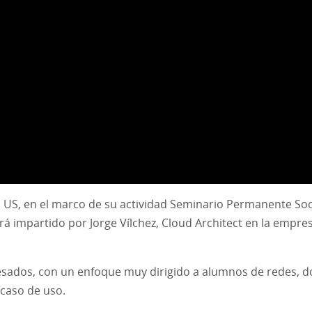
a US, en el marco de su actividad Seminario Permanente Soci
erá impartido por Jorge Vílchez, Cloud Architect en la empr
resados, con un enfoque muy dirigido a alumnos de redes, d
caso de uso.