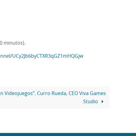
0 minutos).
hannel/UCy2Jb6byCTXR3qGZ1mHQGjw
n Videojuegos”. Curro Rueda, CEO Viva Games
Studio