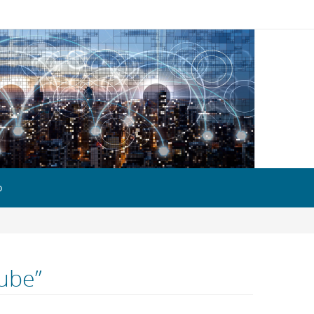
o
nube”