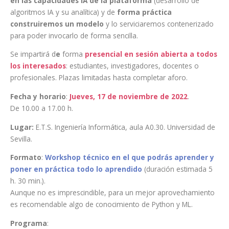
en las capacidades IA de la plataforma
(desarrollo de
algoritmos IA y su analítica) y de
forma práctica
construiremos un modelo
y lo serviciaremos contenerizado
para poder invocarlo de forma sencilla.
Se impartirá d
e
forma
presencial en sesión abierta a todos
los interesados
: estudiantes, investigadores, docentes o
profesionales. Plazas limitadas hasta completar aforo.
Fecha y horario
:
Jueves, 17 de noviembre de 2022
.
De 10.00 a 17.00 h.
Lugar:
E.T.S. Ingeniería Informática, aula A0.30. Universidad de
Sevilla.
Formato
:
Workshop técnico en el que podrás aprender y
poner en práctica todo lo aprendido
(duración estimada 5
h. 30 min.).
Aunque no es imprescindible, para un mejor aprovechamiento
es recomendable algo de conocimiento de Python y ML.
Programa
: