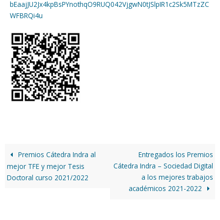
bEaajJU2Jx4kpBsPYnothqO9RUQ042VjgwN0tJSlpIR1c2Sk5MTzZC
WFBRQi4u
Premios Cátedra Indra al
Entregados los Premios
Cátedra Indra – Sociedad Digital
mejor TFE y mejor Tesis
a los mejores trabajos
Doctoral curso 2021/2022
académicos 2021-2022