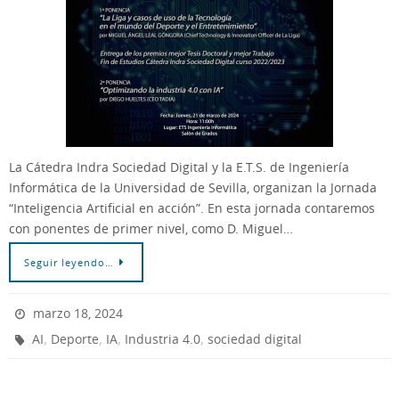
La Cátedra Indra Sociedad Digital y la E.T.S. de Ingeniería
Informática de la Universidad de Sevilla, organizan la Jornada
“Inteligencia Artificial en acción”. En esta jornada contaremos
con ponentes de primer nivel, como D. Miguel…
Seguir leyendo…
marzo 18, 2024
,
,
,
,
AI
Deporte
IA
Industria 4.0
sociedad digital